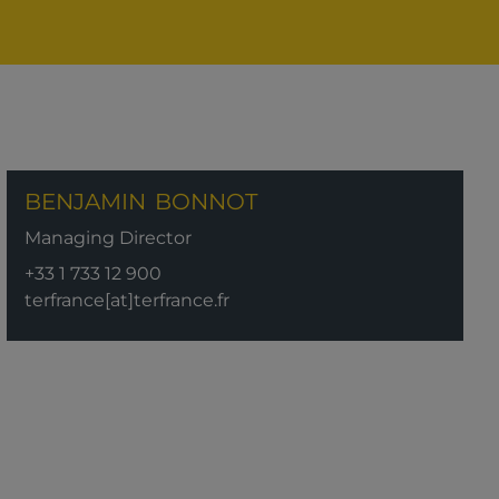
BENJAMIN
BONNOT
Managing Director
+33 1 733 12 900
terfrance[at]terfrance.fr