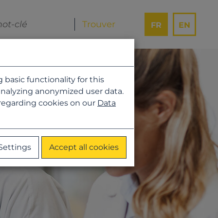
FR
EN
asic functionality for this
analyzing anonymized user data.
 regarding cookies on our
Data
Settings
Accept all cookies